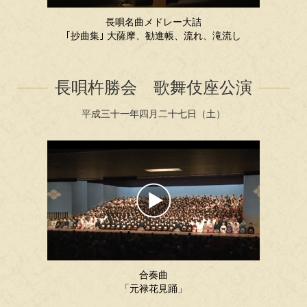
長唄名曲メドレー大詰
｢抄曲集｣ 大薩摩、勧進帳、流れ、滝流し
長唄杵勝会 歌舞伎座公演
平成三十一年四月二十七日（土）
合奏曲
「元禄花見踊」