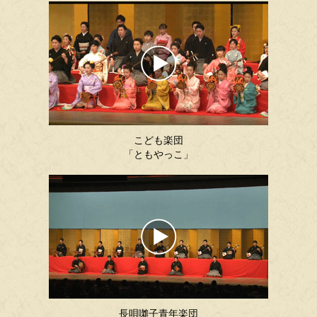
こども楽団
「ともやっこ」
長唄囃子青年楽団