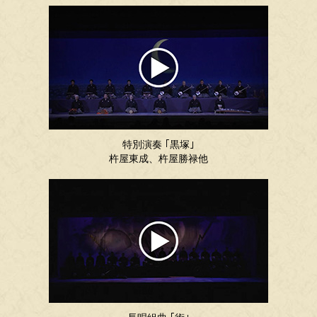
特別演奏 ｢黒塚｣
杵屋東成、杵屋勝禄他