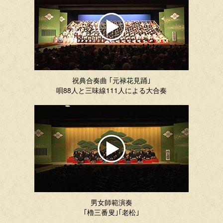
祝典合奏曲 ｢元禄花見踊｣
唄88人と三味線111人による大合奏
男女師範演奏
｢櫓三番叟｣｢老松｣