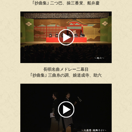
｢抄曲集｣ 二つ巴、操三番叟、船弁慶
長唄名曲メドレー二幕目
｢抄曲集｣ 三曲糸の調、娘道成寺、助六