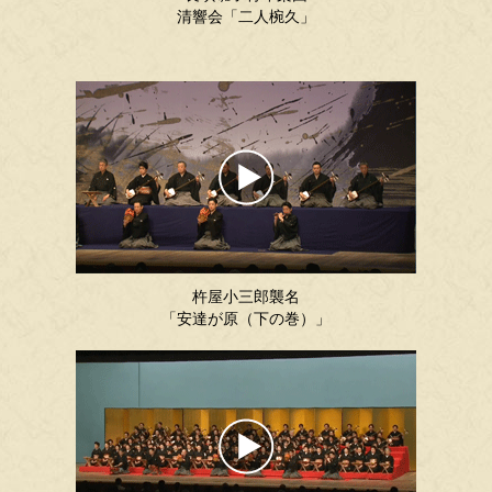
清響会「二人椀久」
杵屋小三郎襲名
「安達が原（下の巻）」