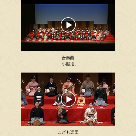
合奏曲
「小鍛冶」
こども楽団