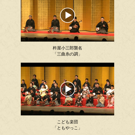
杵屋小三郎襲名
「三曲糸の調」
こども楽団
「ともやっこ」