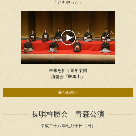
「ともやっこ」
未来を担う青年楽団
清響会「鞍馬山」
舞台動画 >
長唄杵勝会 青森公演
平成二十八年七月十日（日）