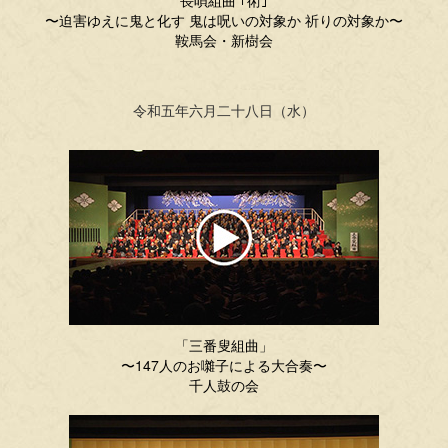
長唄組曲 ｢術｣
〜迫害ゆえに鬼と化す 鬼は呪いの対象か 祈りの対象か〜
鞍馬会・新樹会
令和五年六月二十八日（水）
「三番叟組曲」
〜147人のお囃子による大合奏〜
千人鼓の会