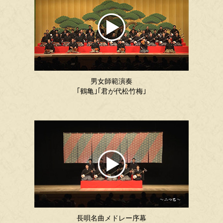
男女師範演奏
｢鶴亀｣｢君が代松竹梅｣
長唄名曲メドレー序幕