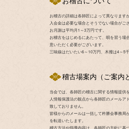
お稽古について
お稽古の詳細は各師匠によって異なりますが
入会金は必要な場合とそうでない場合がご
お月謝は平均月1～3万円です。
お稽古をはじめるにあたって、唄を習う場
意いただく必要がございます。
三味線はだいたい6～10万円、木撥は4～5千
稽古場案内（ご案内
当会では、各師匠の稽古に関する情報提供
人情報保護法の観点から各師匠のメールア
致しておりません。
皆様からのメールは一括して杵勝会事務局
を転送いたします。
稽古方法や指導内容は、各師匠の方針に基