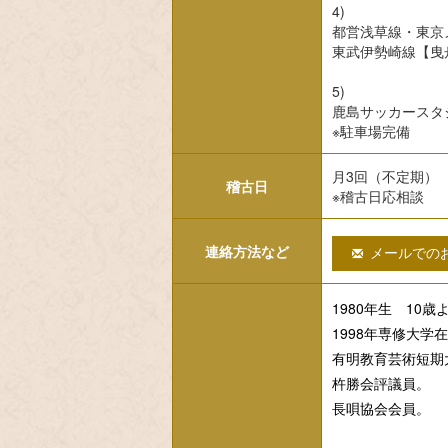
4)
都営浅草線・東京
東武伊勢崎線【曳
5)
鹿島サッカースタ
※駐車場完備
月3回（不定期）
稽古日
※稽古日応相談
連絡方法など
メールでのお
1980年生 10
1998年専修大
有明教育芸術短期
杵勝会評議員。
長唄協会会員。