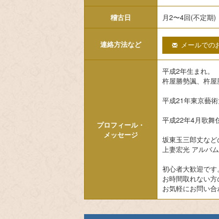
稽古日
月2〜4回(不定期)
連絡方法など
メールでのお
平成2年生まれ。
杵屋勝勢諷、杵屋
平成21年東京藝
平成22年4月歌
プロフィール・
メッセージ
坂東玉三郎丈など
上妻宏光 アルバム｢
初心者大歓迎です
お時間取れない方
お気軽にお問い合