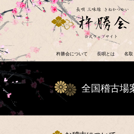
杵勝会について
長唄とは
名取
全国稽古場