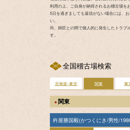
利用の上、ご自身が納得されるお稽古場を
5日を過ぎましても返信がない場合には、
い。
尚、師匠との間で個人的に発生したトラブ
す。
全国稽古場検索
北海道･東北
関東
東
関東
●
杵屋勝国毅(かつくにき/男性/198