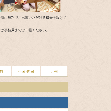
公演に無料でご出演いただける機会を設けて
方は事務局までご一報ください。
府
中国･四国
九州